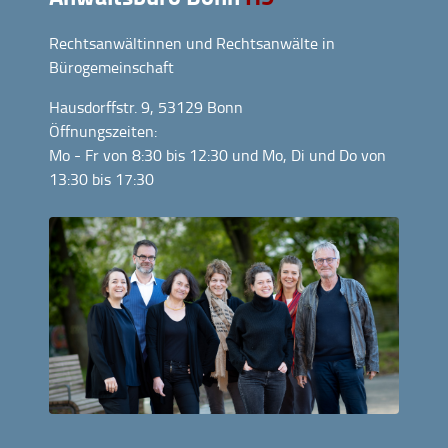
Rechtsanwältinnen und Rechtsanwälte in
Bürogemeinschaft
Hausdorffstr. 9, 53129 Bonn
Öffnungszeiten:
Mo - Fr von 8:30 bis 12:30 und Mo, Di und Do von
13:30 bis 17:30